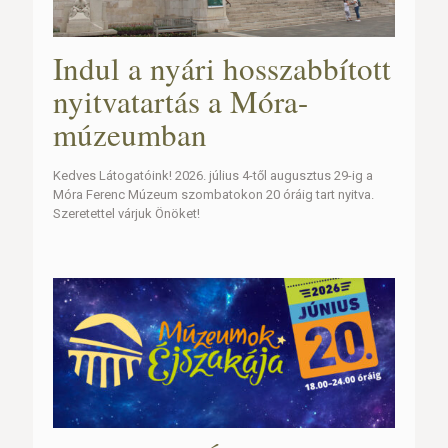
Indul a nyári hosszabbított
nyitvatartás a Móra-
múzeumban
Kedves Látogatóink! 2026. július 4-től augusztus 29-ig a
Móra Ferenc Múzeum szombatokon 20 óráig tart nyitva.
Szeretettel várjuk Önöket!