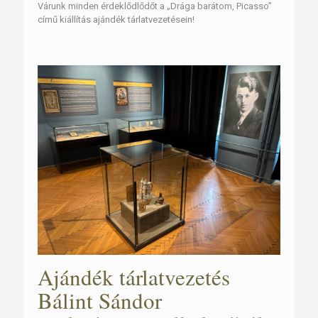
Várunk minden érdeklődlődőt a „Drága barátom, Picasso”
című kiállítás ajándék tárlatvezetésein!
Ajándék tárlatvezetés
Bálint Sándor